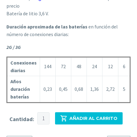
precio
Batería de litio 3,6 V.
Duración aproximada de las baterías
en función del
número de conexiones diarias:
2G / 3G
Conexiones
144
72
48
24
12
6
diarias
Años
duración
0,23
0,45
0,68
1,36
2,72
5
baterías
Batería
Cantidad:
AÑADIR AL CARRITO
para
3G