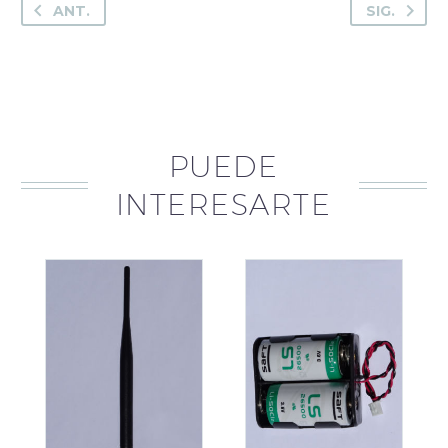
cantidad
ANT.
SIG.
PUEDE
INTERESARTE