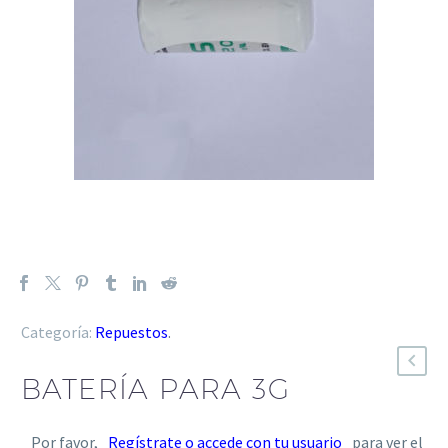
Categoría:
Repuestos
.
BATERÍA PARA 3G
Por favor,
Regístrate o accede con tu usuario
para ver el