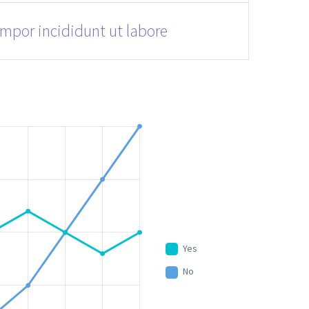
empor incididunt ut labore
Yes
No