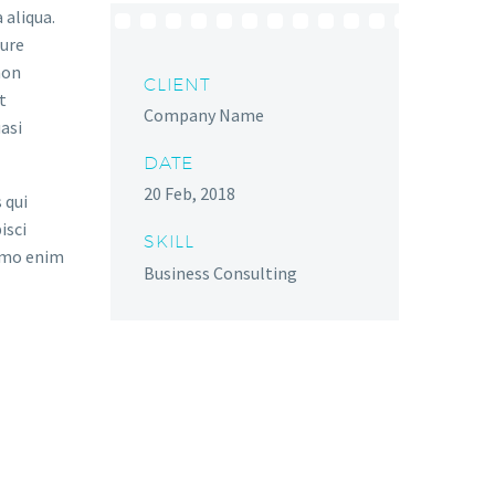
 aliqua.
rure
non
CLIENT
t
Company Name
asi
DATE
20 Feb, 2018
 qui
isci
SKILL
emo enim
Business Consulting