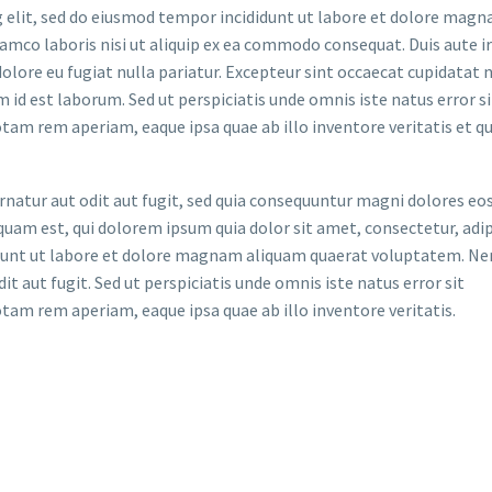
 elit, sed do eiusmod tempor incididunt ut labore et dolore magna
lamco laboris nisi ut aliquip ex ea commodo consequat. Duis aute i
dolore eu fugiat nulla pariatur. Excepteur sint occaecat cupidatat 
im id est laborum. Sed ut perspiciatis unde omnis iste natus error si
m rem aperiam, eaque ipsa quae ab illo inventore veritatis et qu
atur aut odit aut fugit, sed quia consequuntur magni dolores eos
uam est, qui dolorem ipsum quia dolor sit amet, consectetur, adip
idunt ut labore et dolore magnam aliquam quaerat voluptatem. N
t aut fugit. Sed ut perspiciatis unde omnis iste natus error sit
m rem aperiam, eaque ipsa quae ab illo inventore veritatis.