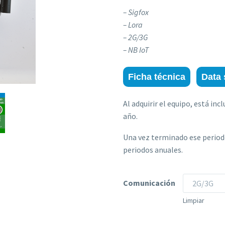
– Sigfox
– Lora
– 2G/3G
– NB IoT
Ficha técnica
Data 
Al adquirir el equipo, está inc
año.
Una vez terminado ese periodo
periodos anuales.
Comunicación
2G/3G
Limpiar