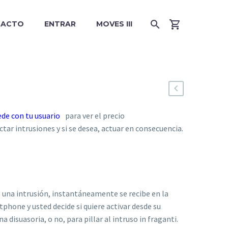
TACTO
ENTRAR
MOVES III
ede con tu usuario
para ver el precio
tar intrusiones y si se desea, actuar en consecuencia.
 una intrusión, instantáneamente se recibe en la
phone y usted decide si quiere activar desde su
a disuasoria, o no, para pillar al intruso in fraganti.